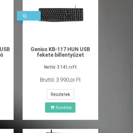
Új
/USB
Genius KB-117 HUN USB
só
fekete billentyűzet
Nettó:
3
141
,
Ft
73
Bruttó:
3
990
,
Ft
00
Részletek
Kosárba