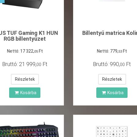
US TUF Gaming K1 HUN
Billentyű matrica Koli
RGB billentyűzet
Nettó:
17
322
,
Ft
Nettó:
779
,
Ft
05
53
Bruttó:
21
999
,
Ft
Bruttó:
990
,
Ft
00
00
Részletek
Részletek
Kosárba
Kosárba