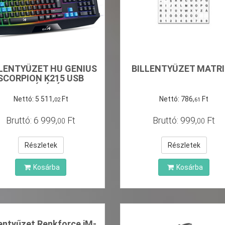
LLENTYŰZET HU GENIUS
BILLENTYŰZET MATR
SCORPION K215 USB
VILÁGÍTÓ
Nettó:
5
511
,
Ft
Nettó:
786
,
Ft
02
61
Bruttó:
6
999
,
Ft
Bruttó:
999
,
Ft
00
00
Részletek
Részletek
Kosárba
Kosárba
lentyűzet Renkforce iM-