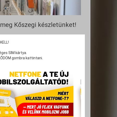
 meg Kőszegi készletünket!
KELL!
éges SIM kártya.
KLŐDÖM gombra kattintani.