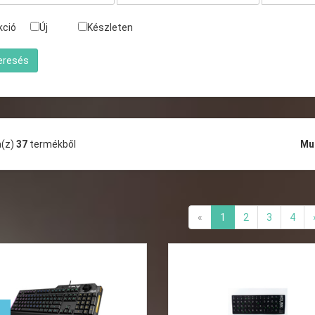
kció
Új
Készleten
a(z)
37
termékből
Mu
«
1
2
3
4