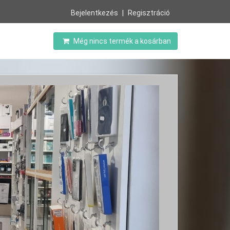
Bejelentkezés
Regisztráció
Még nincs termék a kosárban