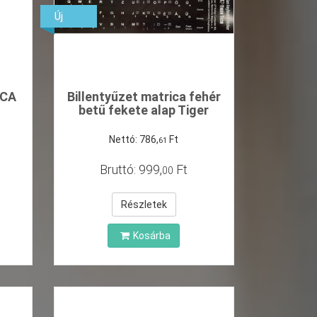
Új
ICA
Billentyűzet matrica fehér
betű fekete alap Tiger
Nettó:
786
,
Ft
61
Bruttó:
999
,
Ft
00
Részletek
Kosárba