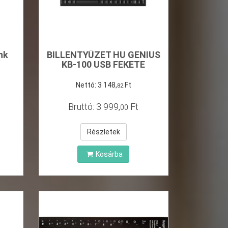
nk
BILLENTYŰZET HU GENIUS
KB-100 USB FEKETE
Nettó:
3
148
,
Ft
82
Bruttó:
3
999
,
Ft
00
Részletek
Kosárba