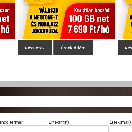
endő termék
Érték(min)
Érték(max)