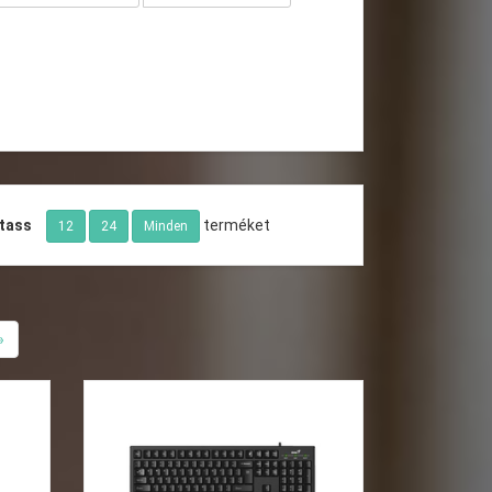
tass
terméket
12
24
Minden
»