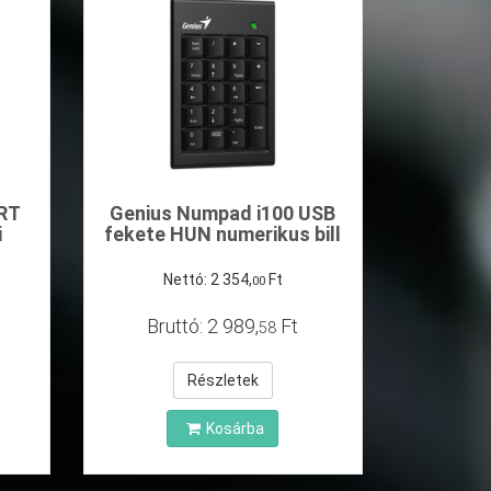
RT
Genius Numpad i100 USB
i
fekete HUN numerikus bill
Nettó:
2
354
,
Ft
00
Bruttó:
2
989
,
Ft
58
Részletek
Kosárba