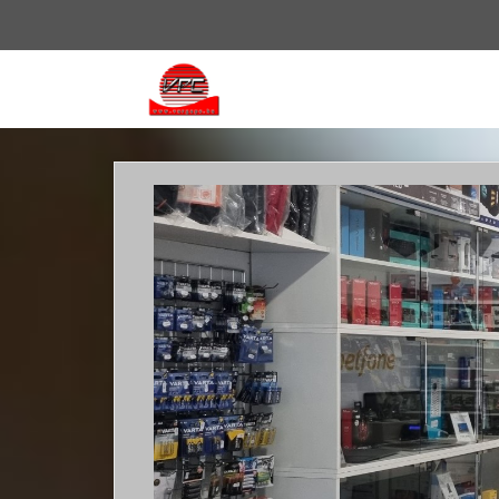
Vissza
a
főoldalra