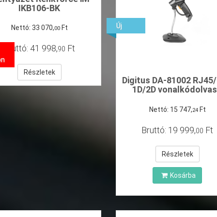
IKB106-BK
Új
Nettó:
33
070
,
Ft
00
Bruttó:
41
998
,
Ft
90
on
Részletek
Digitus DA-81002 RJ45
1D/2D vonalkódolva
Nettó:
15
747
,
Ft
24
Bruttó:
19
999
,
Ft
00
Részletek
Kosárba