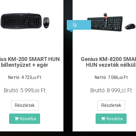
Új
ius KM-200 SMART HUN
Genius KM-8200 SMA
billentyűzet + egér
HUN vezeték nélkül
bill+egér
Nettó:
4
723
,
Ft
Nettó:
7
086
,
Ft
62
00
Bruttó:
5
999
,
Ft
Bruttó:
8
999
,
Ft
00
22
Részletek
Részletek
Kosárba
Kosárba