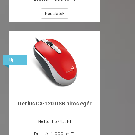
Részletek
Új
Genius DX-120 USB piros egér
Nettó:
1
574
,
Ft
02
Bruttó:
1
999
,
Ft
00