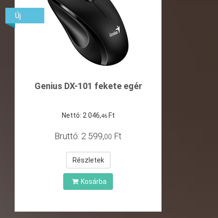
Új
Genius DX-101 fekete egér
Nettó:
2
046
,
Ft
46
Bruttó:
2
599
,
Ft
00
Részletek
Kosárba