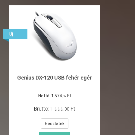
Új
Genius DX-120 USB fehér egér
Nettó:
1
574
,
Ft
02
Bruttó:
1
999
,
Ft
00
Részletek