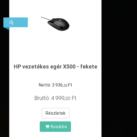
Új
HP vezetékes egér X500 - fekete
Nettó:
3
936
,
Ft
22
Bruttó:
4
999
,
Ft
00
Részletek
Kosárba