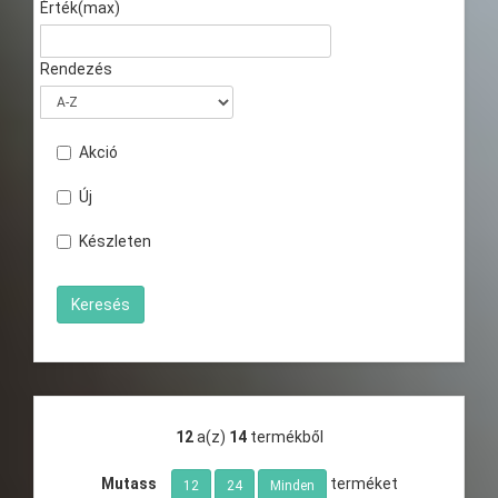
Érték(max)
Rendezés
Akció
Új
Készleten
12
a(z)
14
termékből
Mutass
terméket
12
24
Minden