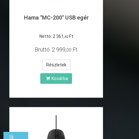
Hama "MC-200" USB egér
Nettó:
2
361
,
Ft
42
Bruttó:
2
999
,
Ft
00
Részletek
Kosárba
Új