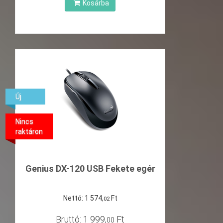
Kosárba
Új
Nincs
raktáron
Genius DX-120 USB Fekete egér
Nettó:
1
574
,
Ft
02
Bruttó:
1
999
,
Ft
00