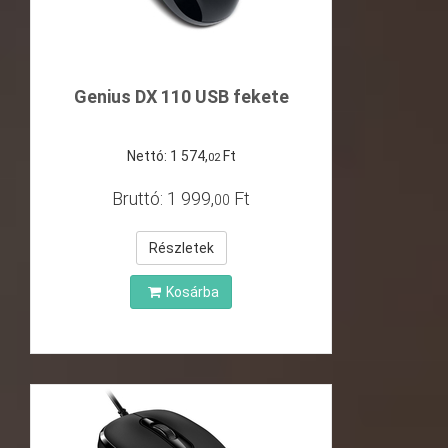
Genius DX 110 USB fekete
Nettó:
1
574
,
Ft
02
Bruttó:
1
999
,
Ft
00
Részletek
Kosárba