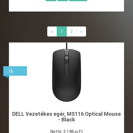
«
1
2
»
Új
DELL Vezetékes egér, MS116 Optical Mouse
- Black
Nettó:
3
148
,
Ft
82