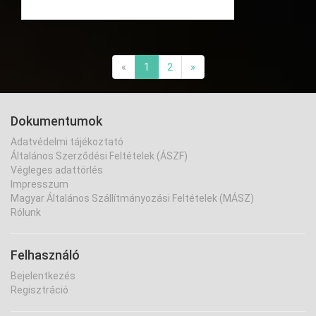
«
1
2
»
Dokumentumok
Adatvédelmi tájékoztató
Általános Szerződési Feltételek (ÁSZF)
Végleges adattörlés
Impresszum
Magyar Általános Szállítmányozási Feltételek (MÁSZ)
Rólunk
Felhasználó
Bejelentkezés
Regisztráció