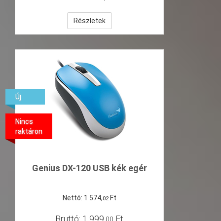
Részletek
Új
Nincs
raktáron
Genius DX-120 USB kék egér
Nettó:
1
574
,
Ft
02
Bruttó:
1
999
,
Ft
00