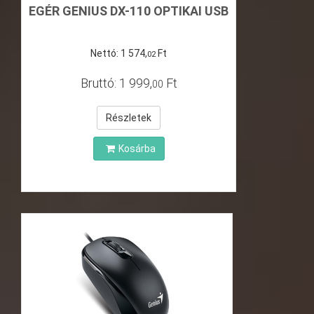
EGÉR GENIUS DX-110 OPTIKAI USB
Nettó:
1
574
,
Ft
02
Bruttó:
1
999
,
Ft
00
Részletek
Kosárba