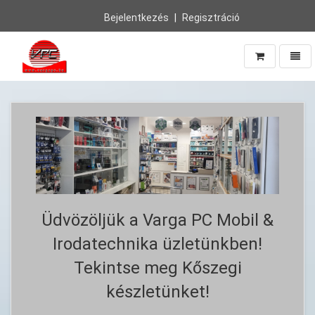
Bejelentkezés
Regisztráció
Navig
Vissza
a
főoldalra
Üdvözöljük a Varga PC Mobil &
Irodatechnika üzletünkben!
Tekintse meg Kőszegi
készletünket!