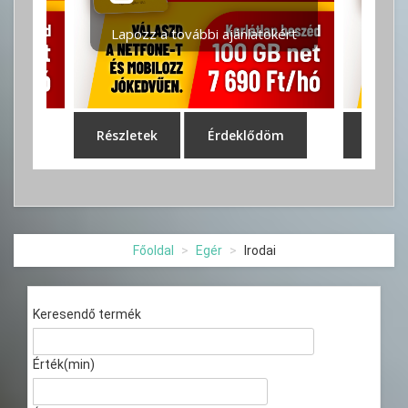
Főoldal
Egér
Irodai
Keresendő termék
Érték(min)