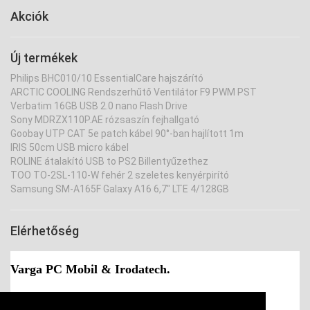
Akciók
Új termékek
Philips BHC010/10 EssentialCare hajszárító
ARCTIC COOLING Rendszerhűtő Ventilátor F9 PWM PST
Verbatim 16GB USB 2.0 nano Flash Drive
Sony MDRZX110P.AE rózsaszín fejhallgató
Goobay UTP CAT 5e patch kábel 90°-ban hajlított 1m
IRIS 50cm USB micro kábel
ROLINE átalakító USB to PS2 Billentyűzethez
TOO TO-2SL-110-W fehér 2 szeletes kenyérpirító
Samsung SM-A165F Galaxy A16 6,7" LTE 4/128GB
Elérhetőség
Varga PC Mobil & Irodatech.
Cím:
9730 Kőszeg, Várkör 16.
Telefon:
+36-94-361-196