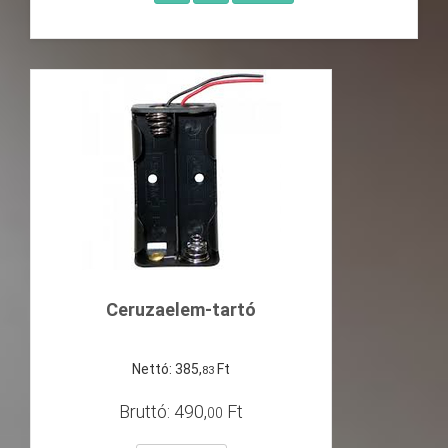
Ceruzaelem-tartó
Nettó:
385
,
Ft
83
Bruttó:
490
,
Ft
00