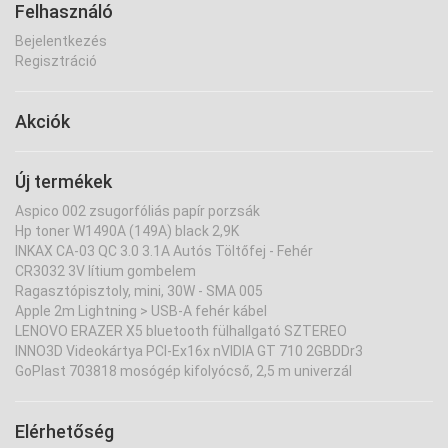
Felhasználó
Bejelentkezés
Regisztráció
Akciók
Új termékek
Aspico 002 zsugorfóliás papír porzsák
Hp toner W1490A (149A) black 2,9K
INKAX CA-03 QC 3.0 3.1A Autós Töltőfej - Fehér
CR3032 3V lítium gombelem
Ragasztópisztoly, mini, 30W - SMA 005
Apple 2m Lightning > USB-A fehér kábel
LENOVO ERAZER X5 bluetooth fülhallgató SZTEREO
INNO3D Videokártya PCI-Ex16x nVIDIA GT 710 2GBDDr3
GoPlast 703818 mosógép kifolyócső, 2,5 m univerzál
Elérhetőség