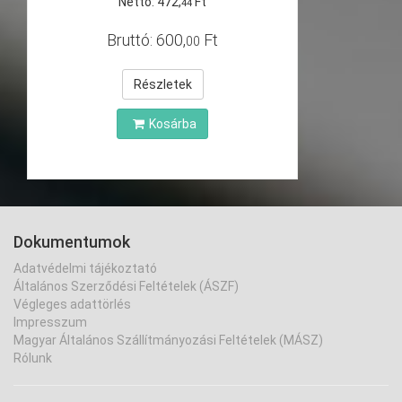
Nettó:
472
,
Ft
44
Bruttó:
600
,
Ft
00
Részletek
Kosárba
Dokumentumok
Adatvédelmi tájékoztató
Általános Szerződési Feltételek (ÁSZF)
Végleges adattörlés
Impresszum
Magyar Általános Szállítmányozási Feltételek (MÁSZ)
Rólunk