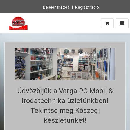
Bejelentkezés
Regisztráció
Navig
Vissza
a
főoldalra
Üdvözöljük a Varga PC Mobil &
Irodatechnika üzletünkben!
Tekintse meg Kőszegi
készletünket!