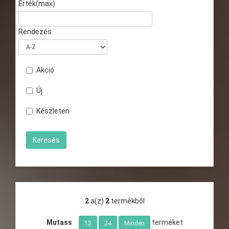
Érték(max)
Rendezés
Akció
Új
Készleten
2
a(z)
2
termékből
Mutass
terméket
12
24
Minden