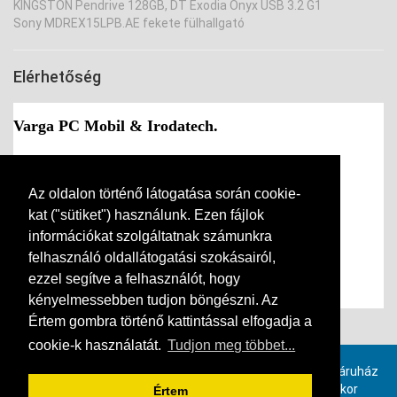
KINGSTON Pendrive 128GB, DT Exodia Onyx USB 3.2 G1
Sony MDREX15LPB.AE fekete fülhallgató
Elérhetőség
Varga PC Mobil & Irodatech.
Cím:
9730 Kőszeg, Várkör 16.
Telefon:
+36-94-361-196
Mobil:
+36-30-181-2306
Az oldalon történő látogatása során cookie-
E-mail:
info(kukac)vargapc.hu
kat ("sütiket") használunk. Ezen fájlok
információkat szolgáltatnak számunkra
Nyitvatartás:
felhasználó oldallátogatási szokásairól,
Hétfő -
Csütörtök
ig : 9:30-12:00, 14:00-17:00
Péntek - Vasárnap : Zárva
ezzel segítve a felhasználót, hogy
kényelmessebben tudjon böngészni. Az
Értem gombra történő kattintással elfogadja a
Kapcsolat
cookie-k használatát.
Tudjon meg többet...
Provimax számlázó szoftverrel, online összekötött webáruház
rendszer. Ha ön is szeretne hasonló webáruházat, akkor
Értem