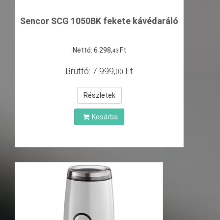
Sencor SCG 1050BK fekete kávédaráló
Nettó:
6
298
,
Ft
43
Bruttó:
7
999
,
Ft
00
Részletek
Kosárba