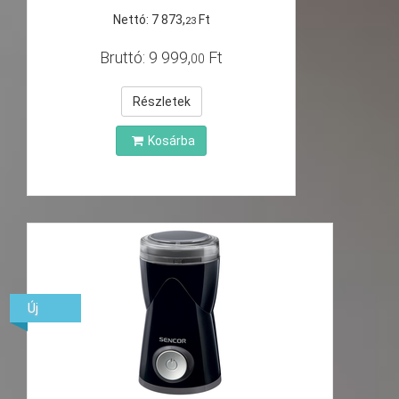
Nettó:
7
873
,
Ft
23
Bruttó:
9
999
,
Ft
00
Részletek
Kosárba
Új