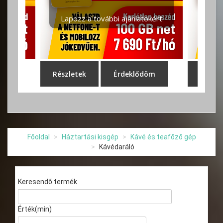
Főoldal
Háztartási kisgép
Kávé és teafőző gép
Kávédaráló
Keresendő termék
Érték(min)