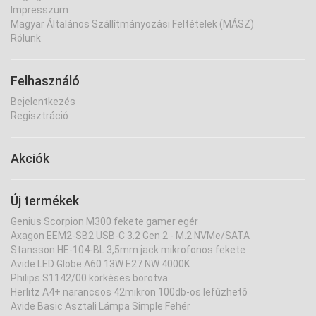
Impresszum
Magyar Általános Szállítmányozási Feltételek (MÁSZ)
Rólunk
Felhasználó
Bejelentkezés
Regisztráció
Akciók
Új termékek
Genius Scorpion M300 fekete gamer egér
Axagon EEM2-SB2 USB-C 3.2 Gen 2 - M.2 NVMe/SATA
Stansson HE-104-BL 3,5mm jack mikrofonos fekete
Avide LED Globe A60 13W E27 NW 4000K
Philips S1142/00 körkéses borotva
Herlitz A4+ narancsos 42mikron 100db-os lefűzhető
Avide Basic Asztali Lámpa Simple Fehér