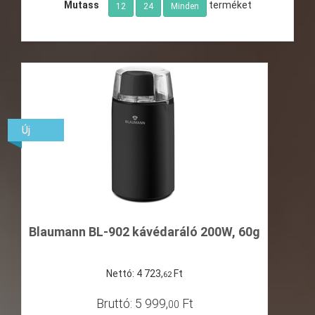
Mutass
terméket
12
24
Minden
Új
Blaumann BL-902 kávédaráló 200W, 60g
Nettó:
4
723
,
Ft
62
Bruttó:
5
999
,
Ft
00