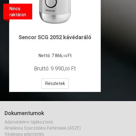
Nincs
raktáron
Sencor SCG 2052 kávédaráló
Nettó:
7
866
,
Ft
14
Bruttó:
9
990
,
Ft
00
Részletek
Dokumentumok
Adatvédelmi tájékoztató
Általános Szerződési Feltételek (ÁSZF)
Végleges adattörlés