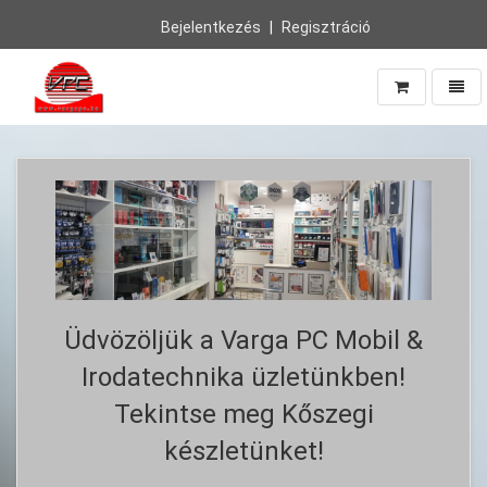
Bejelentkezés
Regisztráció
Navig
Vissza
a
főoldalra
Üdvözöljük a Varga PC Mobil &
Irodatechnika üzletünkben!
Tekintse meg Kőszegi
készletünket!