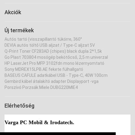
Akciók
Új termékek
Autós tartó (visszapillantó tükörre, 360°
DEVIA autós töltő USB aljzat / Type-C aljzat 5V
Q-Print Toner CF283AD (chipes) black dupla 2*1,5k
Go Plast 703804 mosógép bekötőcső, 2,5 m univerzal
HP LaserJet Pro MFP 3102fdn mono lézernyomtató
Sony MDREX15LPB.AE fekete fülhallgató
BASEUS CAFULE adatkábel USB - Type-C, 40W 100cm
Gembird kábel átalakító adapter Displayport -vga
Porszívó Porzsák Miele DUBG220MIE4
Elérhetőség
Varga PC Mobil & Irodatech.
Cím:
9730 Kőszeg, Várkör 16.