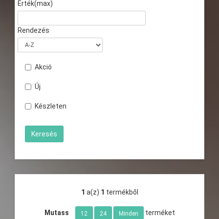
Érték(max)
Rendezés
Akció
Új
Készleten
1
a(z)
1
termékből
Mutass
terméket
12
24
Minden