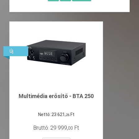
Új
Multimédia erősítő - BTA 250
Nettó:
23
621
,
Ft
26
Bruttó:
29
999
,
Ft
00