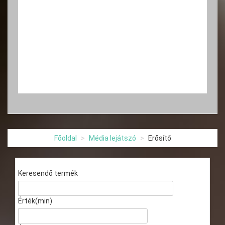
Főoldal
Média lejátszó
Erősítő
Keresendő termék
Érték(min)