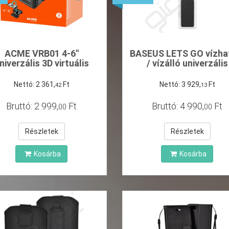
ACME VRB01 4-6"
BASEUS LETS GO vízha
niverzális 3D virtuális
/ vízálló univerzális
szemüveg
Nettó:
2
361
,
Ft
Nettó:
3
929
,
Ft
42
13
Bruttó:
2
999
,
Ft
Bruttó:
4
990
,
Ft
00
00
Részletek
Részletek
Kosárba
Kosárba