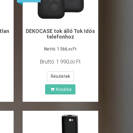
tlan
DEKOCASE tok álló Tok Idős
telefonhoz
Nettó:
1
566
,
Ft
93
Bruttó:
1
990
,
Ft
00
Részletek
Kosárba