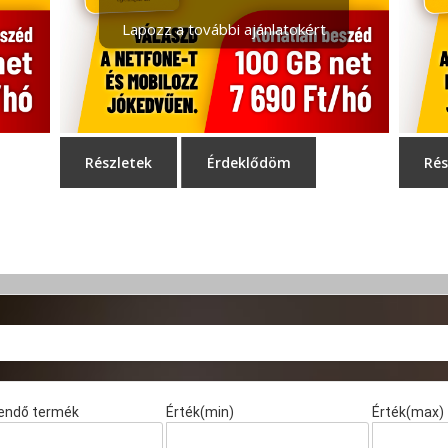
endő termék
Érték(min)
Érték(max)