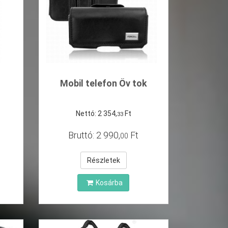
Mobil telefon Őv tok
Nettó:
2
354
,
Ft
33
Bruttó:
2
990
,
Ft
00
Részletek
Kosárba