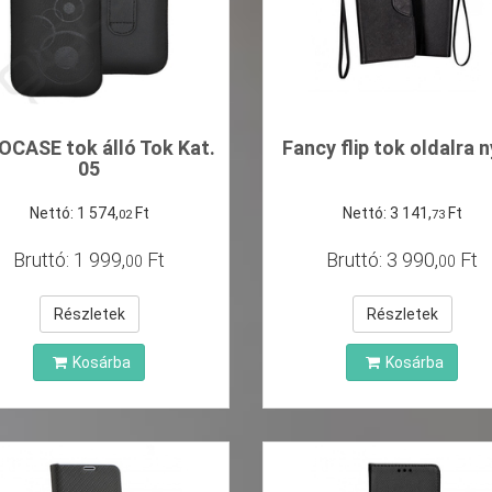
OCASE tok álló Tok Kat.
Fancy flip tok oldalra n
05
Nettó:
1
574
,
Ft
Nettó:
3
141
,
Ft
02
73
Bruttó:
1
999
,
Ft
Bruttó:
3
990
,
Ft
00
00
Részletek
Részletek
Kosárba
Kosárba