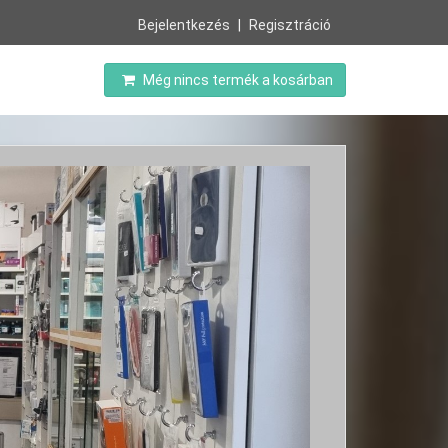
Bejelentkezés
Regisztráció
Még nincs termék a kosárban