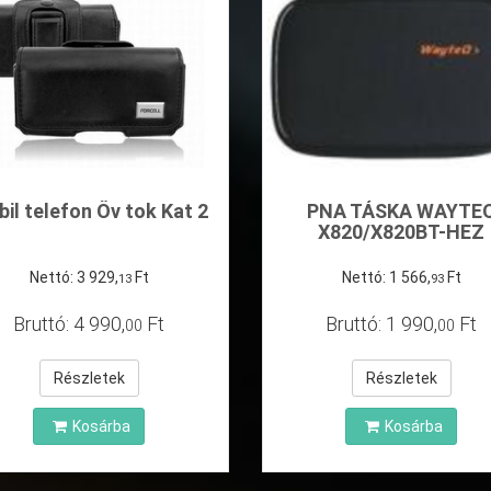
il telefon Őv tok Kat 2
PNA TÁSKA WAYTE
X820/X820BT-HEZ
Nettó:
3
929
,
Ft
Nettó:
1
566
,
Ft
13
93
Bruttó:
4
990
,
Ft
Bruttó:
1
990
,
Ft
00
00
Részletek
Részletek
Kosárba
Kosárba