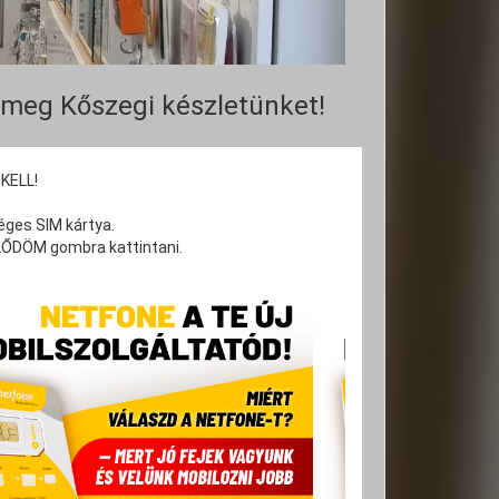
 meg Kőszegi készletünket!
KELL!
éges SIM kártya.
KLŐDÖM gombra kattintani.