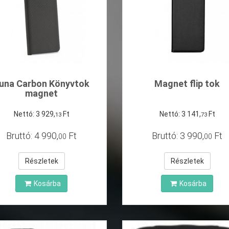
una Carbon Könyvtok
Magnet flip tok
magnet
Nettó:
3
929
,
Ft
Nettó:
3
141
,
Ft
13
73
Bruttó:
4
990
,
Ft
Bruttó:
3
990
,
Ft
00
00
Részletek
Részletek
Kosárba
Kosárba