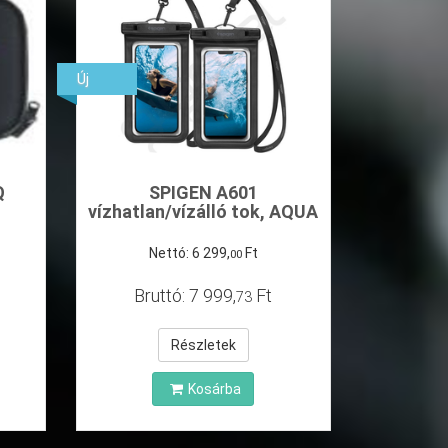
Új
Q
SPIGEN A601
vízhatlan/vízálló tok, AQUA
2db
Nettó:
6
299
,
Ft
00
Bruttó:
7
999
,
Ft
73
Részletek
Kosárba