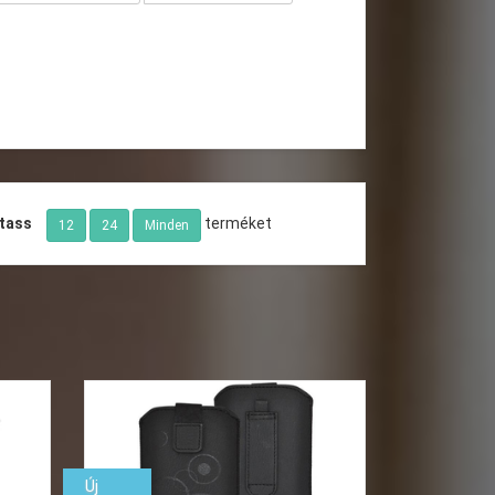
tass
terméket
12
24
Minden
Új