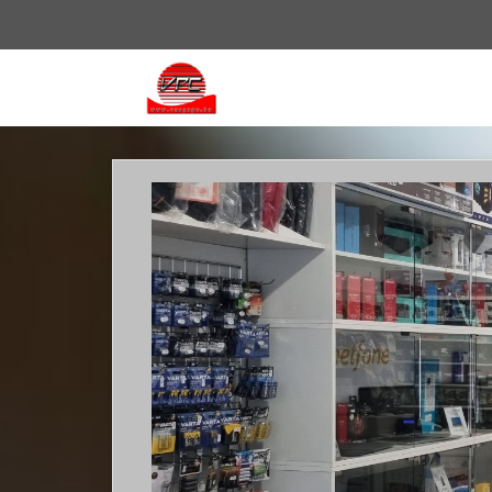
Vissza
a
főoldalra