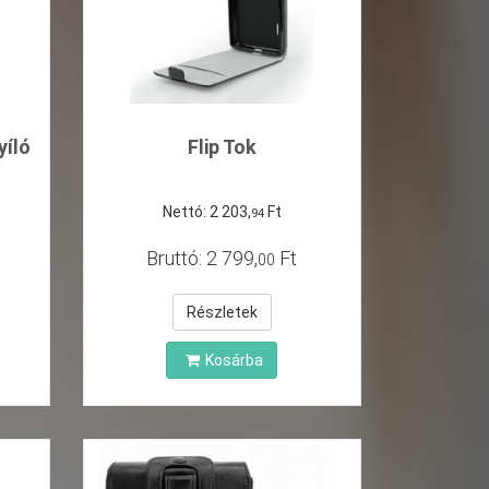
yíló
Flip Tok
Nettó:
2
203
,
Ft
94
Bruttó:
2
799
,
Ft
00
Részletek
Kosárba