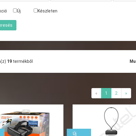
kció
Új
Készleten
a(z)
19
termékből
Mu
«
1
2
»
Új