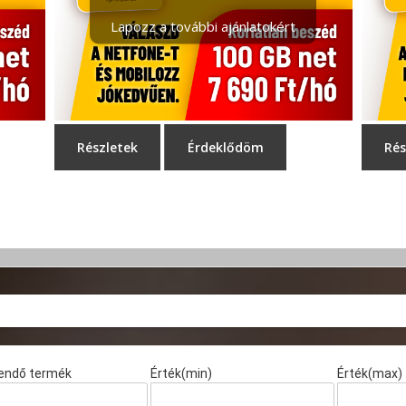
endő termék
Érték(min)
Érték(max)