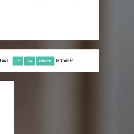
tass
terméket
12
24
Minden