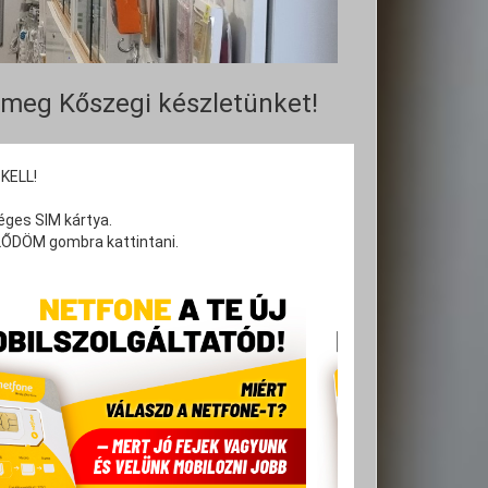
 meg Kőszegi készletünket!
KELL!
éges SIM kártya.
KLŐDÖM gombra kattintani.