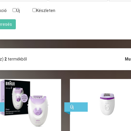
kció
Új
Készleten
(z)
2
termékből
Mu
Új