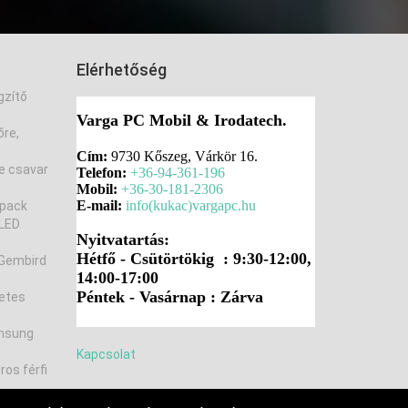
Elérhetőség
gzítő
Varga PC Mobil & Irodatech.
őre,
Cím:
9730 Kőszeg, Várkör 16.
e csavar
Telefon:
+36-94-361-196
Mobil:
+36-30-181-2306
E-mail:
info(kukac)vargapc.hu
ipack
LED
Nyitvatartás:
Hétfő -
Csütörtök
ig : 9:30-12:00,
 Gembird
14:00-17:00
Péntek - Vasárnap : Zárva
etes
msung
Kapcsolat
os férfi