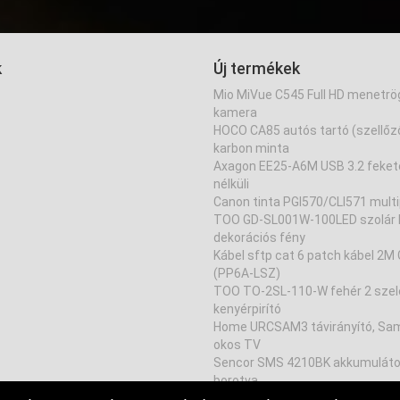
k
Új termékek
Mio MiVue C545 Full HD menetrö
kamera
HOCO CA85 autós tartó (szellőz
karbon minta
Axagon EE25-A6M USB 3.2 feket
nélküli
Canon tinta PGI570/CLI571 mult
TOO GD-SL001W-100LED szolár 
dekorációs fény
Kábel sftp cat 6 patch kábel 2M
(PP6A-LSZ)
TOO TO-2SL-110-W fehér 2 szel
kenyérpirító
Home URCSAM3 távirányító, Sa
okos TV
Sencor SMS 4210BK akkumulátor
borotva