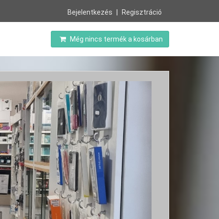
Bejelentkezés
Regisztráció
Még nincs termék a kosárban