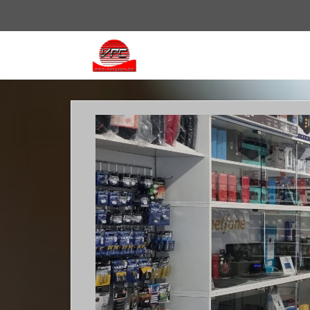
Vissza
a
főoldalra