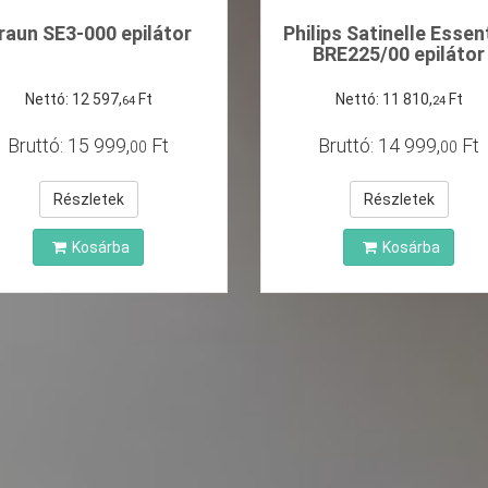
raun SE3-000 epilátor
Philips Satinelle Essen
BRE225/00 epilátor
Nettó:
12
597
,
Ft
Nettó:
11
810
,
Ft
64
24
Bruttó:
15
999
,
Ft
Bruttó:
14
999
,
Ft
00
00
Részletek
Részletek
Kosárba
Kosárba