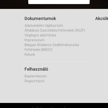
Dokumentumok
Akció
Adatvédelmi tájékoztató
Általános Szerződési Feltételek (ÁSZF)
Végleges adattörlés
Impresszum
Magyar Általános Szállítmányozási
Feltételek (MÁSZ)
Rólunk
Felhasználó
Bejelentkezés
Regisztráció