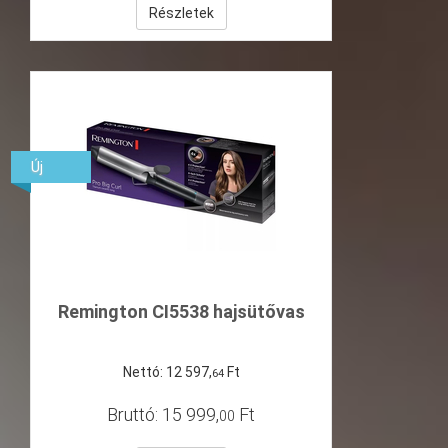
Részletek
Új
Remington CI5538 hajsütővas
Nettó:
12
597
,
Ft
64
Bruttó:
15
999
,
Ft
00