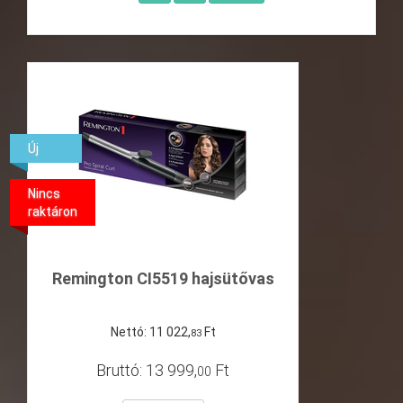
Új
Nincs
raktáron
Remington CI5519 hajsütővas
Nettó:
11
022
,
Ft
83
Bruttó:
13
999
,
Ft
00