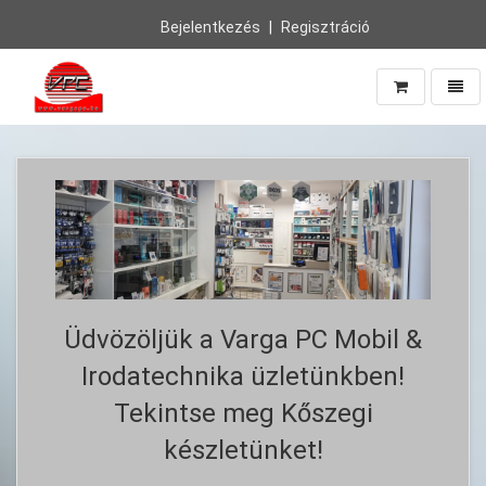
Bejelentkezés
Regisztráció
Navig
Vissza
a
főoldalra
Üdvözöljük a Varga PC Mobil &
Irodatechnika üzletünkben!
Tekintse meg Kőszegi
készletünket!