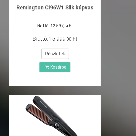
Remington CI96W1 Silk kúpvas
Nettó:
12
597
,
Ft
64
Bruttó:
15
999
,
Ft
00
Részletek
Kosárba