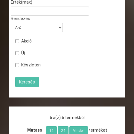
Érték(max)
Rendezés
Akció
Új
Készleten
5
a(z)
5
termékből
Mutass
terméket
12
24
Minden