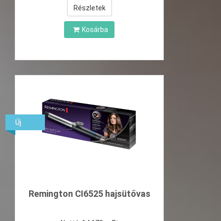
Részletek
Kosárba
Új
Remington CI6525 hajsütővas