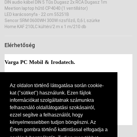
DIN audio kábel DIN 5 Tűs Dugasz 2x RCA Dugasz 1m
Meetion laptop hűtő CP4040 (1 ventillátor)
LED karácsonyfa - 22 cm 55251B
Sencor SRM 0600WH 300W rizsfőző, 0,6 l, szürke
Home KAF 210LC kültéri/2 m x 1 m/210 db
Elérhetőség
Varga PC Mobil & Irodatech.
Cím:
9730 Kőszeg, Várkör 16.
Telefon:
+36-94-361-196
Mobil:
+36-30-181-2306
Az oldalon történő látogatása során cookie-
E-mail:
info(kukac)vargapc.hu
kat ("sütiket") használunk. Ezen fájlok
információkat szolgáltatnak számunkra
Nyitvatartás:
felhasználó oldallátogatási szokásairól,
Hétfő -
Csütörtök
ig : 9:30-12:00, 14:00-17:00
Péntek - Vasárnap : Zárva
ezzel segítve a felhasználót, hogy
kényelmessebben tudjon böngészni. Az
Értem gombra történő kattintással elfogadja a
Kapcsolat